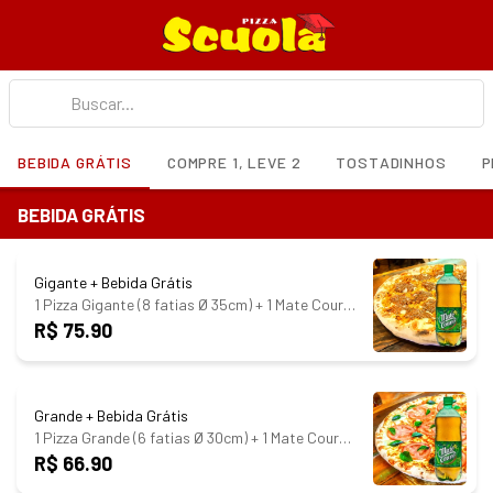
BEBIDA GRÁTIS
COMPRE 1, LEVE 2
TOSTADINHOS
P
BEBIDA GRÁTIS
Gigante + Bebida Grátis
1 Pizza Gigante (8 fatias Ø 35cm) + 1 Mate Couro 1L GRÁTIS
R$ 75.90
Grande + Bebida Grátis
1 Pizza Grande (6 fatias Ø 30cm) + 1 Mate Couro 1L GRÁTIS
R$ 66.90